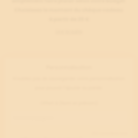
simplement faire plaisir selon votre budget
Choisissez le montant du chèque cadeau
à partir de 20 €
Lire la suite
Personnalisation
N'oubliez pas de sauvegarder votre personnalisation
pour pouvoir l'ajouter au panier.
Offert à (Nom et prénom)
250 caractères max