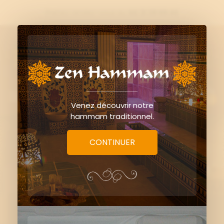
Prenez rendez-vous au
02 31 39 69 42

0
Venez découvrir notre
hammam traditionnel.
CONTINUER
Chèque cadeau