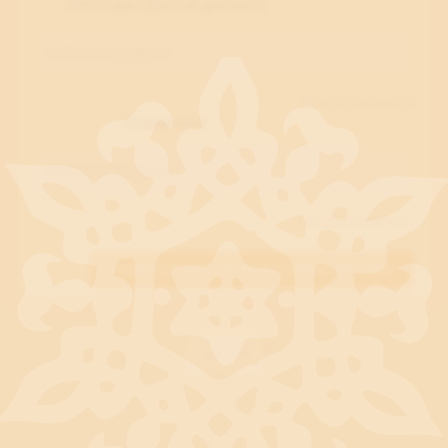
Offert par (Nom et prénom)
250 caractères max
Événement
250 caractères max
ENREGISTRER LA PERSONNALISATION