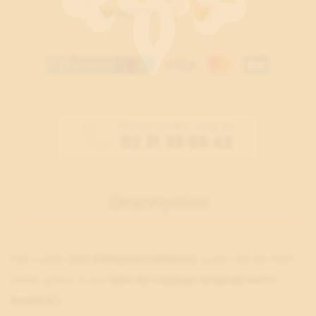
Partager sur :
Prenez rendez-vous au
02 31 39 69 42
Description
Découvrez
nos chèques cadeaux
, soyez sur de faire
plaisir grâce à une
idée de cadeau original votre
invité(e)