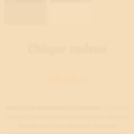
Chèque cadeau
40,00 €
Faites vivre des moments d'exception
, un chèque
cadeau à l'occasion d'un anniversaire, une naissance,
fête des mères, fête des pères, Noël,
tout