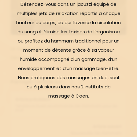
Détendez-vous dans un jacuzzi équipé de
multiples jets de relaxation répartis à chaque
hauteur du corps, ce qui favorise la circulation
du sang et élimine les toxines de l’organisme
ou profitez du hammam traditionnel pour un
Le savon d'Alep dans les soins de la peau.
moment de détente grâce à sa vapeur
Découvrez
l'article de Grazia
humide accompagné d’un gommage, d’un
enveloppement et d’un massage bien-être.
Nous pratiquons des massages en duo, seul
Partager l'article sur :
ou à plusieurs dans nos 2 instituts de
massage à Caen.
Article précédent
Tendance Ouest recommande Zen Hammam pour les
EVJF
Article suivant
Nouveautés Zen Hammam