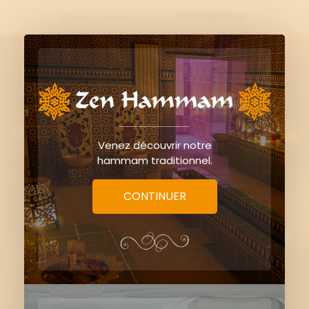
Prenez rendez-vous au
02 31 39 69 42

0
Venez découvrir notre
hammam traditionnel.
CONTINUER
Le savon d'Alep... by
Grazia