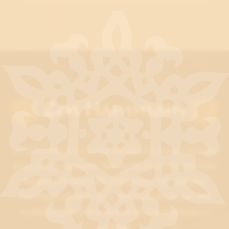
Le hammam oriental est un bain de vapeur humide.
Nous vous proposons des rituels au hammam mais
également des soins esthétiques tels que des
massages de bien-être, des soins du visage, des
épilations à la cire orientale et cire classique et
onglerie.