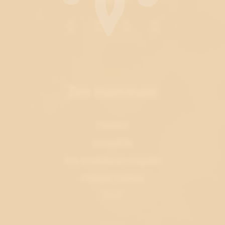
Zen Hammam
L'institut
Actualités
Nos produits en magasin
Chèque cadeau
EVJF