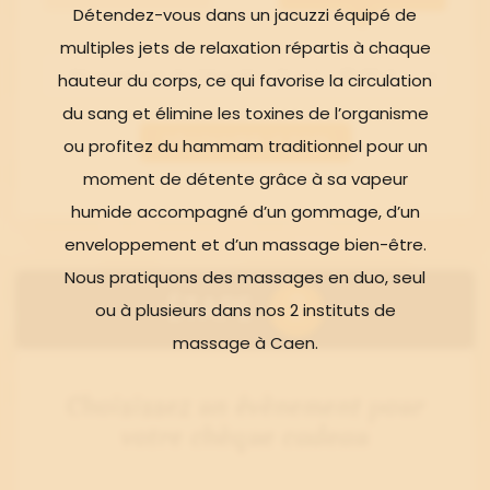
Détendez-vous dans un jacuzzi équipé de
multiples jets de relaxation répartis à chaque
Rituel secret de Cléopâtre (Solo) - 85,00 €
hauteur du corps, ce qui favorise la circulation
du sang et élimine les toxines de l’organisme
DÉCOUVRIR LE SOIN
ou profitez du hammam traditionnel pour un
moment de détente grâce à sa vapeur
humide accompagné d’un gommage, d’un
enveloppement et d’un massage bien-être.
Nous pratiquons des massages en duo, seul
2
ÉTAPE
ou à plusieurs dans nos 2 instituts de
massage à Caen.
Choisissez un évènement pour
votre chèque cadeau