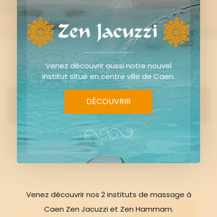
Venez découvrir aussi notre nouvel
institut situé en centre ville de Caen.
1
ÉTAPE
DÉCOUVRIR
Choisissez un montant ou un soin
à offrir
Venez découvrir nos 2 instituts de massage à
Caen Zen Jacuzzi et Zen Hammam.
UN MONTANT
UN SOIN
Ou