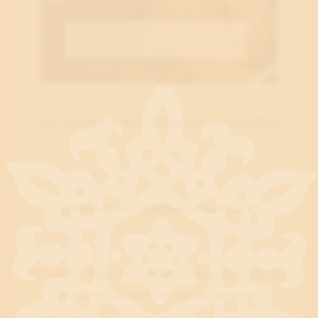
Nom et prénom de la personne à qui vous offrez
(obligatoire)
Noms/Prénoms des personnes offrants
Important :
Vérifiez si votre chèque cadeau envoyé par mail
ne se trouve pas dans vos courriers indésirables.