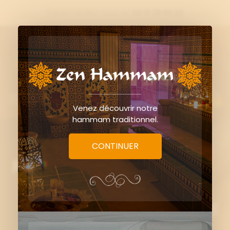
Prenez rendez-vous au
02 31 39 69 42

0
Venez découvrir notre
hammam traditionnel.
CONTINUER
Chèque cadeau
(Rituel secret de Cléopâtre - Solo)