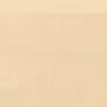
Je recherche
Mon panier
0
0,00 €
am
Soins du visage
 min