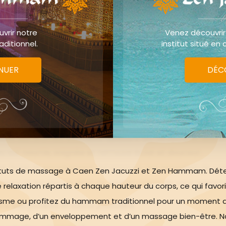
vrir notre
Venez découvrir
itionnel.
institut situé en 
e !
Laissez-vous emporter par les senteurs envoûtantes de
NUER
DÉC
utes
, offrez à votre corps et votre esprit une véritable pa
udes aux arômes exotiques apaisent les tensions et libère
u est nourrie, soignée et retrouve éclat et douceur.
e fluide et enveloppant qui procure une sensation de ca
tituts de massage à Caen Zen Jacuzzi et Zen Hammam. Dét
nteurs et les gestes doux de ce soin orientale vous apport
 relaxation répartis à chaque hauteur du corps, ce qui favori
ganisme ou profitez du hammam traditionnel pour un moment 
ère des jambes et voûte plantaire
.
mage, d’un enveloppement et d’un massage bien-être. N