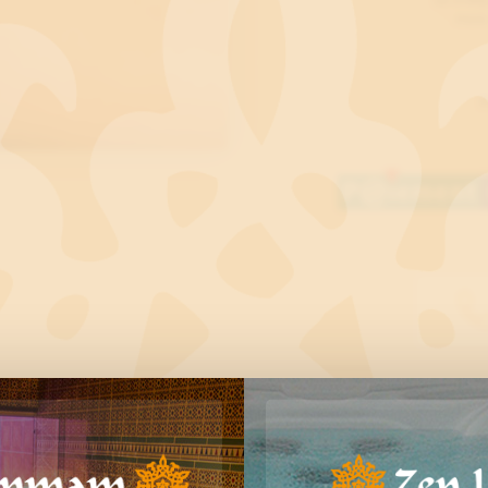
mois
P