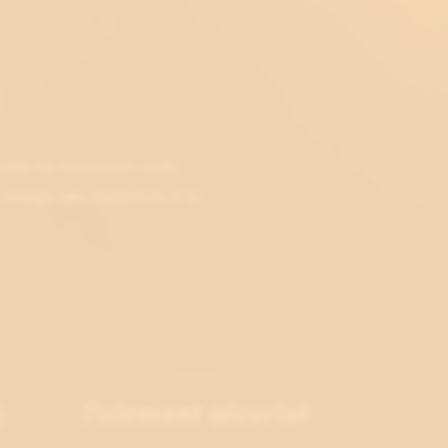
rituels au hammam mais
isage, des épilations à la
s
Paiement sécurisé