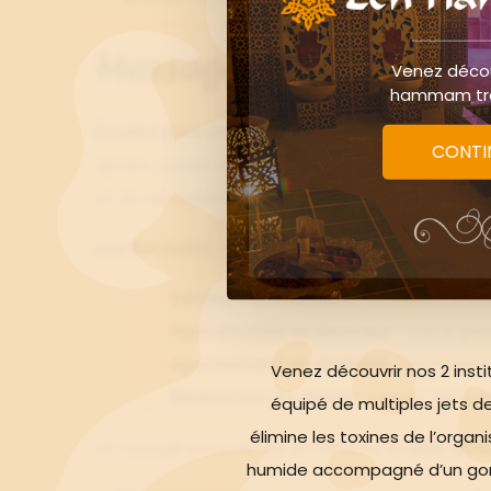
Massage californien
Venez décou
hammam trad
Évadez vous avec 25 minutes de pure détent
CONTI
apaise, nourrit et revitalise. En seulement 25
min
et de relaxation venus d'Orient.
Les Bienfaits :
Détente immédiate
: Les huiles cha
Hydratation et douceur
: Votre pea
Apaisement et sérénité
: Un massag
Venez découvrir nos 2 ins
Réduction du stress
: Laissez les se
équipé de multiples jets de
élimine les toxines de l’or
Un voyage sensoriel de 30 minutes du
dos, arri
humide accompagné d’un gom