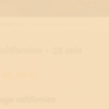
ge bien-être
Massage californien - 25 min
alifornien - 25 min
45,00 €
age californien