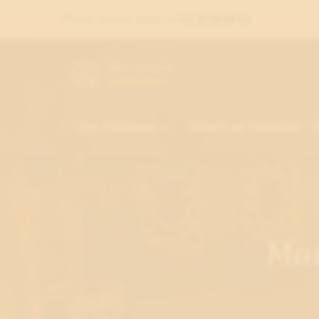
Prenez rendez-vous au
02 31 39 69 42
Mon compte
Connexion
Zen Hammam
Rituels au hammam

Mas