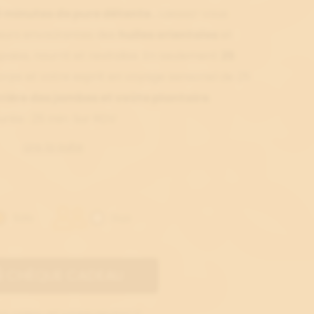
 minutes de pure détente..
Laissez-vous
eurs envoûtantes des
huiles orientales
et
paise, nourrit et revitalise. En seulement
25
corps et votre esprit en voyage sensoriel de 25
rrière des jambes et voûte plantaire
.
urée : 25 min. Sur RDV
Lire la suite
Solo
Duo
CHÈQUE CADEAU
ue cadeau est valable pendant 12