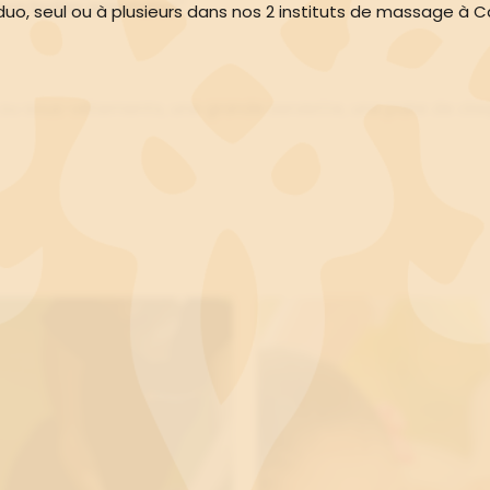
aux huiles orientales"
.
duo, seul ou à plusieurs dans nos 2 instituts de massage à C
in ou sous-vêtements, une grande serviette, une paire de cl