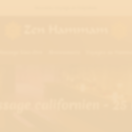
Nouveau Voyage en Polynésie
Massage bien-être
Abonnements
Voyages au Hamm
sage californien - 25