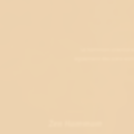
Le hammam oriental es
également des soins esthé
Zen Hammam