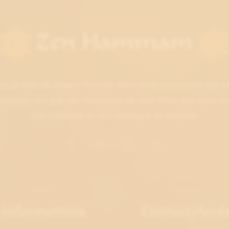
t un bain de vapeur humide. Nous vous proposons des 
tiques tels que des massages de bien-être, des soins du v
cire orientale et cire classique et onglerie.
Informations
Contact/Accè