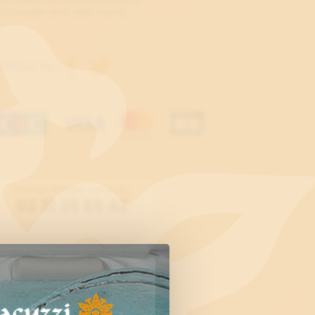
 à compter de la date d’achat.
artager sur :
Prenez rendez-vous au
02 31 39 69 42