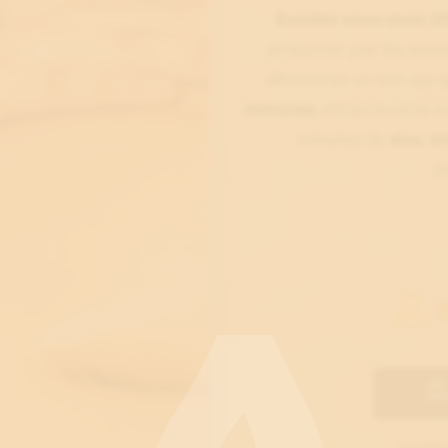
Évadez vous avec 25
emporter par les sent
découvrez un soin qui a
minutes
, offrez à votre 
minutes du
dos, a
D
Le chèq