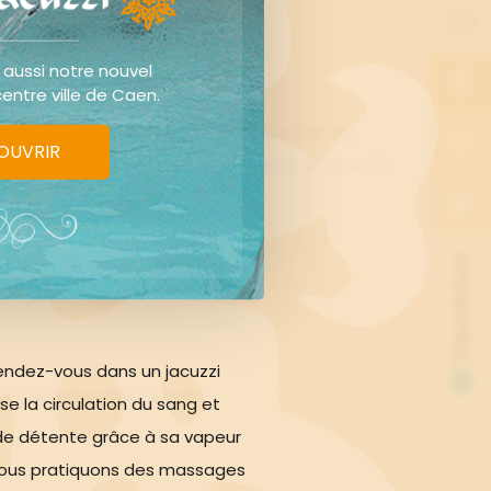
 aussi notre nouvel
centre ville de Caen.
s
huiles orientales
et découvrez un soin qui
OUVRIR
use de bien-être, inspirée des secrets de beauté
nt les blocages.
lme profond.
endez-vous dans un jacuzzi
er une relaxation totale.
se la circulation du sang et
de détente grâce à sa vapeur
ous pratiquons des massages