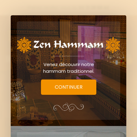
Prenez rendez-vous au
02 31 39 69 42

0
Venez découvrir notre
hammam traditionnel.
CONTINUER
Soin visage rose miel et
galets chauds - 50 min