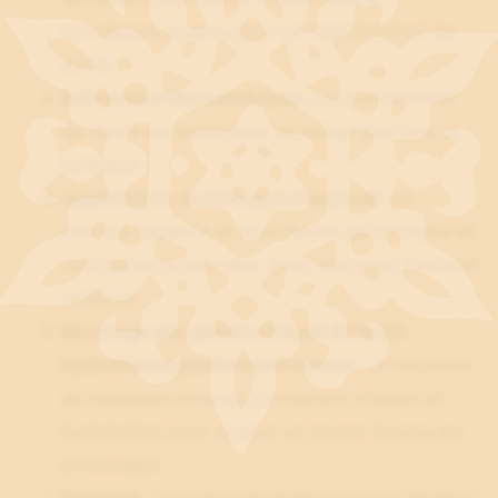
nourrissant la peau, pour un teint éclatant de
santé.
Extraction des comédons
: Un soin purifiant
qui libère les pores pour un visage plus lisse et
lumineux.
Application du masque rose/miel
: Un
masque apaisant et nourrissant qui revitalise et
hydrate en profondeur, pour une peau douce et
radieuse.
Massage aux galets chauds à l'huile
hydratante parfumée à la rose
: Un moment
de relaxation intense, combinant chaleur et
hydratation pour apaiser et nourrir la peau en
profondeur.