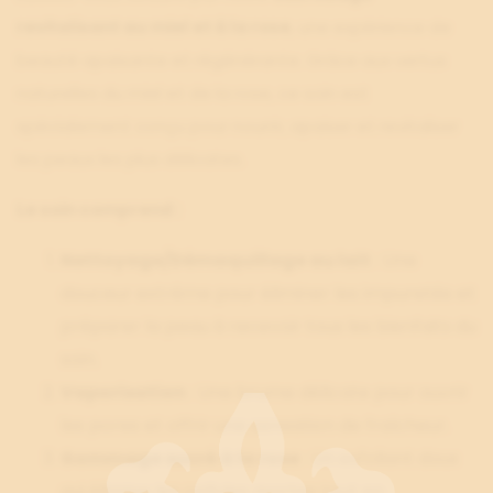
revitalisant au miel et à la rose
, une expérience de
beauté apaisante et régénérante. Grâce aux vertus
naturelles du miel et de la rose, ce soin est
spécialement conçu pour nourrir, apaiser et revitaliser
les peaux les plus délicates.
Le soin comprend :
Nettoyage/Démaquillage au lait
: Une
douceur extrême pour éliminer les impuretés et
préparer la peau à recevoir tous les bienfaits du
soin.
Vaporisation
: Une brume délicate pour ouvrir
les pores et offrir une sensation de fraîcheur.
Gommage sucré à la rose
: Un exfoliant doux
qui élimine les cellules mortes tout en