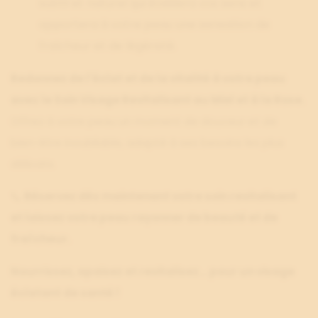
subtil et naturel qui éveillera vos sens et
apportera à votre peau une sensation de
fraîcheur et de légèreté.
Redonnez de l'éclat et de la vitalité à votre peau
avec le Soin Visage Revitalisant au Miel et à la Rose.
Offrez à votre peau un moment de douceur et de
bien-être inoubliable, adapté à ses besoins les plus
délicats.
📞
Réservez dès maintenant votre soin revitalisant
et laissez votre peau rayonner de beauté et de
fraîcheur.
Nourrissez, apaisez et revitalisez… pour un visage
éclatant de santé !