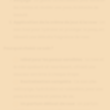
Rinçage
: Un geste rafraîchissant pour éliminer
les résidus et révéler une peau éclatante de
beauté.
Application de la crème de jour à la rose
: Un
soin final pour hydrater et protéger la peau, en
laissant une délicate fragrance de rose.
Pourquoi choisir ce soin ?
Idéal pour les peaux sensibles
: La rose et
le miel apaisent et nourrissent, offrant une
douceur extrême à chaque étape.
Revitalisation complète
: Ce soin allie
nettoyage, hydratation et relaxation, pour une
peau éclatante et pleine de vie.
Un parfum délicat de rose
: Un parfum