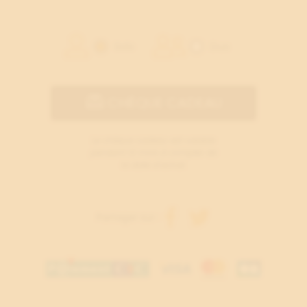
Solo
Duo
CHÈQUE CADEAU
Le chèque cadeau est valable
pendant 12 mois à compter de
la date d’achat.
Partager sur :