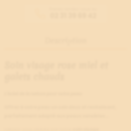
Prenez rendez-vous au
02 31 39 69 42
Description
Soin visage rose miel et
galets chauds
L'éclat de la nature pour votre peau
Offrez à votre peau un soin doux et revitalisant,
parfaitement adapté aux peaux sensibles…
Laissez-vous séduire par notre
soin visage