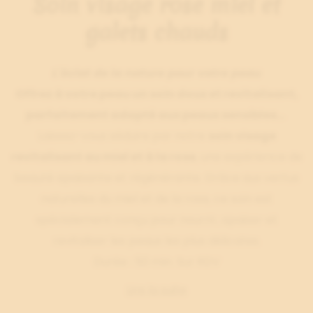
Soin visage rose miel et
galets chauds
L'éclat de la nature pour votre peau
Offrez à votre peau un soin doux et revitalisant,
parfaitement adapté aux peaux sensibles…
Laissez-vous séduire par notre
soin visage
revitalisant au miel et à la rose
, une expérience de
beauté apaisante et régénérante. Grâce aux vertus
naturelles du miel et de la rose, ce soin est
spécialement conçu pour nourrir, apaiser et
revitaliser les peaux les plus délicates.
Durée : 50 min. Sur RDV
Lire la suite