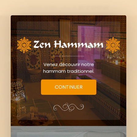
Prenez rendez-vous au
02 31 39 69 42

0
Venez découvrir notre
hammam traditionnel.
CONTINUER
Voyage aux Bahamas -
2h25