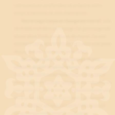
votre peau en profondeur et prépare votre
corps à recevoir un soin d'exception.
Gommage corps et visage au monoï
: une
véritable invitation au voyage. Ce gommage est
infusé dans l'huile précieuse de monoï. Ce soin
exfoliant vous permettra de retrouver une peau
douce, lisse et nourrie en profondeur.
Enveloppement corps, visage et cuir
chevelu au lait tropical monoï
: Offrez-vous
une expérience sensorielle unique avec notre
enveloppement corps, visage et cuir chevelu au
lait senteur monoï. Laissez-vous envelopper par
la douceur de ce soin nourrissant, qui hydrate
en profondeur et adoucit votre peau, tout en
vous transportant sous les tropiques.