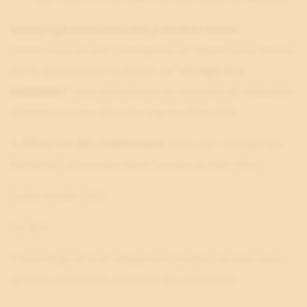
Un voyage sensoriel sans prendre l’avion !
Offrez-vous ce soin d’exception, et laissez-vous bercer
par le doux parfum du Monoï. Le
"voyage aux
bahamas"
vous attend pour un moment de relaxation
intense, au cœur de notre espace bien-être.
📞
Réservez dès maintenant
votre soin "voyage aux
Bahamas" et plongez dans l’univers du bien-être !
Durée totale : 2h25
Sur RDV
Prévoir linge de bain obligatoire (maillot de bain, deux
grandes serviettes, une paire de claquette)