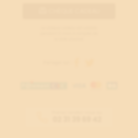
CHÈQUE CADEAU
Le chèque cadeau est valable
pendant 12 mois à compter de
la date d’achat.
Partager sur :
Prenez rendez-vous au
02 31 39 69 42