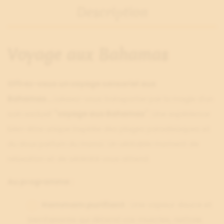
Description
Voyage aux Bahamas
Offrez-vous un voyage sensoriel aux
Bahamas…
Laissez-vous transporter par la magie d’un
soin exclusif
"voyage aux Bahamas"
. Une expérience
bien-être unique inspirée des plages paradisiaques et
du doux parfum du monoï. Un véritable moment de
relaxation et de sérénité vous attend.
Au programme :
Hammam purifiant
: Une vapeur douce et
bienfaisante qui détend vos muscles, nettoie