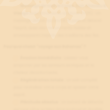
Massage de tout le Corps, Cuir Chevelu &
Visage
avec étirements au Monoï (1h25) : Un
massage délicat qui nourrit la peau et détend
l’esprit, avec des mouvements fluides et
enveloppants inspirés des traditions des îles.
Pourquoi choisir "voyage aux Bahamas" ?
Évasion immédiate
: Laissez-vous
emporter par les senteurs exotiques et la
chaleur réconfortante.
Régénération totale
: Un soin complet
pour revitaliser votre corps et apaiser votre
esprit.
Plénitude absolue
: Un instant de détente
qui vous offre un bien-être profond et durable.