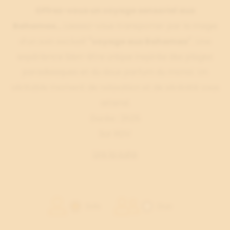
Offrez-vous un voyage sensoriel aux
Bahamas…
Laissez-vous transporter par la magie
d’un soin exclusif
"voyage aux Bahamas"
. Une
expérience bien-être unique inspirée des plages
paradisiaques et du doux parfum du monoï. Un
véritable moment de relaxation et de sérénité vous
attend.
Durée : 2h25
Sur RDV
Lire la suite
Solo
Duo