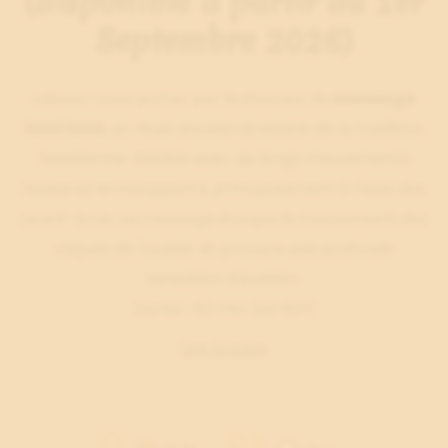
(disponible à partir du 1er
Septembre 2026)
Laissez-vous porter par la douceur du
massage
lomi lomi
, un rituel ancestral inspiré de la tradition
hawaïenne. Réalisé avec de longs mouvements
fluides et enveloppants, principalement à l'aide des
avant-bras, ce massage évoque le mouvement des
vagues de l'océan et procure une profonde
sensation d'évasion.
Durée : 50 min. Sur RDV
Lire la suite