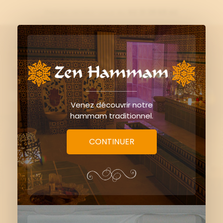
Prenez rendez-vous au
02 31 39 69 42

0
Venez découvrir notre
hammam traditionnel.
CONTINUER
Massage lomi lomi - 50
min