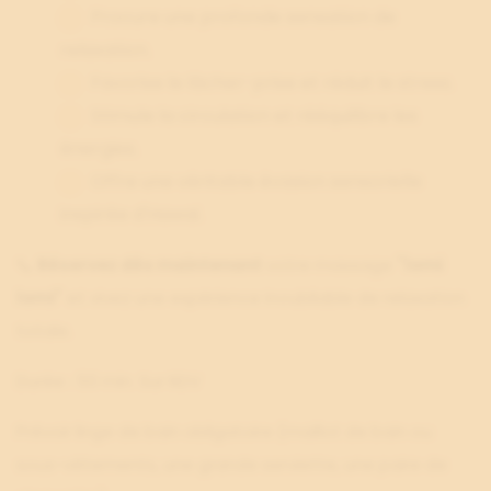
Procure une profonde sensation de
relaxation.
Favorise le lâcher-prise et réduit le stress.
Stimule la circulation et rééquilibre les
énergies.
Offre une véritable évasion sensorielle
inspirée d'Hawaï.
📞
Réservez dès maintenant
votre massage
"lomi
lomi"
et vivez une expérience inoubliable de relaxation
totale.
Durée : 50 min. Sur RDV
Prévoir linge de bain obligatoire (maillot de bain ou
sous-vêtements, une grande serviette, une paire de