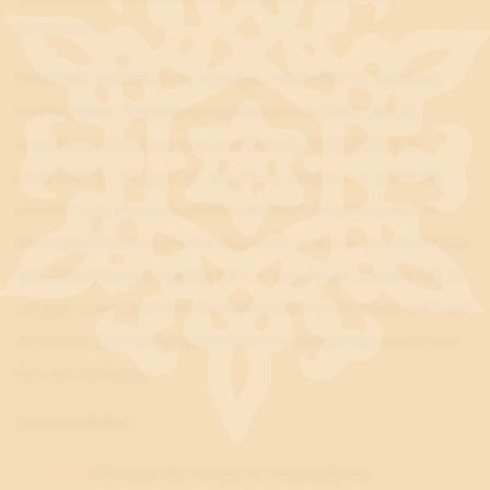
d'évasion.
Véritable invitation au voyage, il relâche les tensions
musculaires, favorise la circulation de l'énergie et
enveloppe le corps d'un sentiment de légèreté et
d'harmonie. Les gestes continus, amples et rythmés
offrent une détente profonde tout en procurant un
véritable lâcher-prise physique et mental. Ce massage
est réalisé sur l'ensemble du corps, le cuir chevelu et le
visage, avec une huile délicatement parfumée à la noix
de coco pour prolonger cette immersion au cœur des
îles du Pacifique.
Les bienfaits :
Dénoue les tensions musculaires.