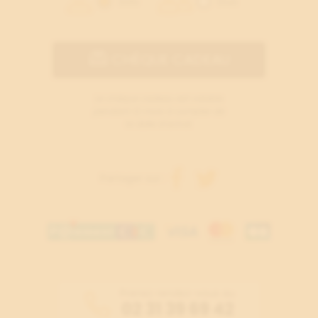
Solo
Duo
CHÈQUE CADEAU
Le chèque cadeau est valable
pendant 12 mois à compter de
la date d’achat.
Partager sur :
Prenez rendez-vous au
02 31 39 69 42